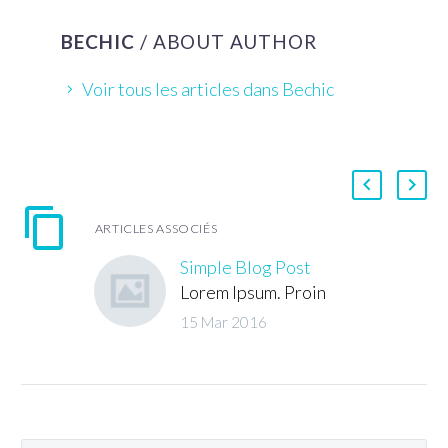
BECHIC
/ ABOUT AUTHOR
Voir tous les articles dans Bechic
ARTICLES ASSOCIÉS
Simple Blog Post
Lorem Ipsum. Proin
gravida nibh vel velit
15 Mar 2016
auctor aliquet. Aenean
sollicitudin, lorem quis
bibendum auctor, nisi
elit consequat ipsum,
nec sagittis sem nibh