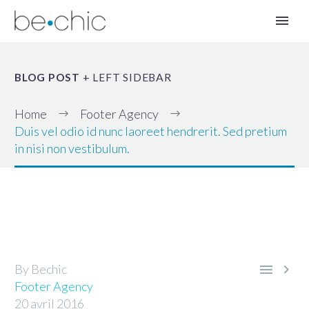
BLOG POST
+ LEFT SIDEBAR
Home
Footer Agency
Duis vel odio id nunc laoreet hendrerit. Sed pretium
in nisi non vestibulum.
FR


By Bechic
Footer Agency
20 avril 2016