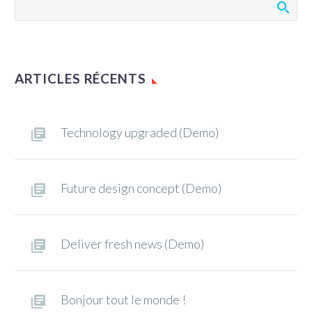
id elit. Duis sed odio
sit amet nibh
vulputate cursus a sit
amet mauris. Morbi
ARTICLES RÉCENTS
accumsan ipsum velit.
Nam nec tellus a odio
tincidunt auctor a
Technology upgraded (Demo)
ornare odio. Sed non
mauris vitae erat
consequat auctor eu in
elit.
Future design concept (Demo)
Deliver fresh news (Demo)
Bonjour tout le monde !