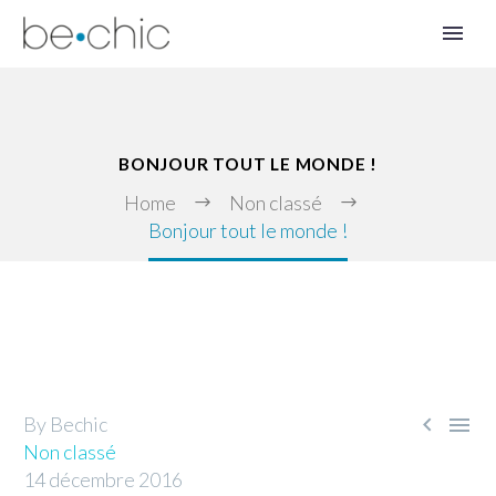
BONJOUR TOUT LE MONDE !
Home
Non classé
Bonjour tout le monde !
FR


By Bechic
Non classé
14 décembre 2016