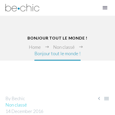
BONJOUR TOUT LE MONDE !
Home
Non classé
Bonjour tout le monde !
EN


By Bechic
Non classé
14 December 2016