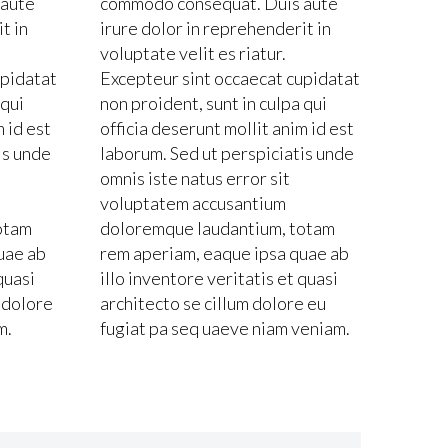
 aute
commodo consequat. Duis aute
t in
irure dolor in reprehenderit in
voluptate velit es riatur.
upidatat
Excepteur sint occaecat cupidatat
 qui
non proident, sunt in culpa qui
m id est
officia deserunt mollit anim id est
is unde
laborum. Sed ut perspiciatis unde
omnis iste natus error sit
voluptatem accusantium
otam
doloremque laudantium, totam
uae ab
rem aperiam, eaque ipsa quae ab
quasi
illo inventore veritatis et quasi
 dolore
architecto se cillum dolore eu
m.
fugiat pa seq uaeve niam veniam.