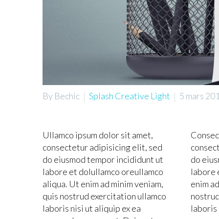
By Bechic
Splash Creative Light
5 mars 20
Ullamco ipsum dolor sit amet,
Consect
consectetur adipisicing elit, sed
consect
do eiusmod tempor incididunt ut
do eius
labore et dolullamco oreullamco
labore 
aliqua. Ut enim ad minim veniam,
enim ad
quis nostrud exercitation ullamco
nostrud
laboris nisi ut aliquip ex ea
laboris 