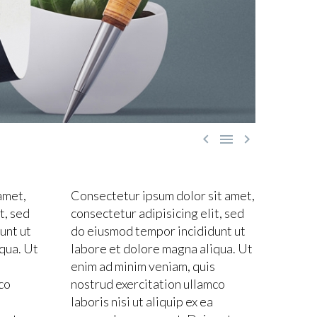



amet,
Consectetur ipsum dolor sit amet,
t, sed
consectetur adipisicing elit, sed
unt ut
do eiusmod tempor incididunt ut
qua. Ut
labore et dolore magna aliqua. Ut
s
enim ad minim veniam, quis
co
nostrud exercitation ullamco
laboris nisi ut aliquip ex ea