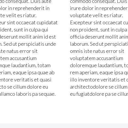
o consequat. Duis aute
commodo consequat. Duis
olor in reprehenderit in
irure dolor in reprehenderi
e velit es riatur.
voluptate velit es riatur.
ur sint occaecat cupidatat
Excepteur sint occaecat c
ident, sunt in culpa qui
non proident, sunt in culpa
 deserunt mollit anim id est
officia deserunt mollit ani
. Sed ut perspiciatis unde
laborum. Sed ut perspiciat
ste natus error sit
omnis iste natus error sit
atem accusantium
voluptatem accusantium
mque laudantium, totam
doloremque laudantium, t
riam, eaque ipsa quae ab
rem aperiam, eaque ipsa q
entore veritatis et quasi
illo inventore veritatis et 
cto se cillum dolore eu
architectodolore se cillum
ullamco laboris pa sequae.
eu fugiatdolore pa se cillu