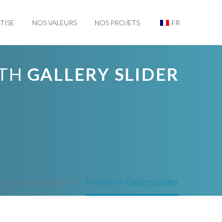
TISE
NOS VALEURS
NOS PROJETS
FR
TH
GALLERY SLIDER
h Creative Light
Post With Gallery Slider