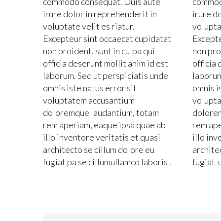
commodo consequat. Duis aute
commod
irure dolor in reprehenderit in
irure d
voluptate velit es riatur.
voluptat
Excepteur sint occaecat cupidatat
Excepte
non proident, sunt in culpa qui
non pro
officia deserunt mollit anim id est
officia
laborum. Sed ut perspiciatis unde
laborum
omnis iste natus error sit
omnis i
voluptatem accusantium
volupt
doloremque laudantium, totam
dolore
rem aperiam, eaque ipsa quae ab
rem ape
illo inventore veritatis et quasi
illo inv
architecto se cillum dolore eu
archite
fugiat pa se cillumullamco laboris .
fugiat 