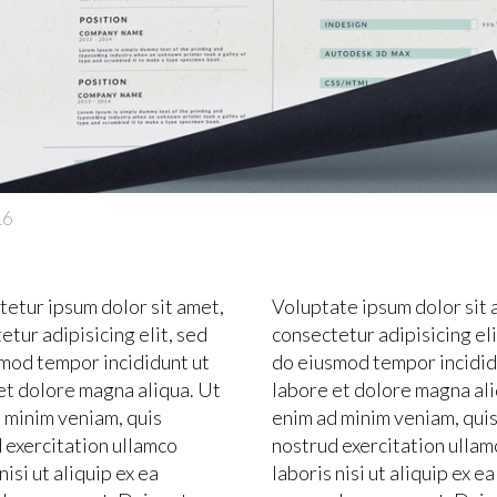
16
etur ipsum dolor sit amet,
Voluptate ipsum dolor sit 
etur adipisicing elit, sed
consectetur adipisicing eli
mod tempor incididunt ut
do eiusmod tempor incidid
et dolore magna aliqua. Ut
labore et dolore magna ali
 minim veniam, quis
enim ad minim veniam, qui
 exercitation ullamco
nostrud exercitation ullam
nisi ut aliquip ex ea
laboris nisi ut aliquip ex ea