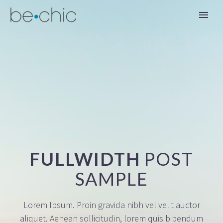
FULLWIDTH
POST
FR
SAMPLE
Lorem Ipsum. Proin gravida nibh vel velit auctor
aliquet. Aenean sollicitudin, lorem quis bibendum