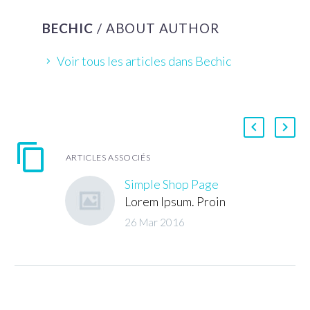
BECHIC
/ ABOUT AUTHOR
Voir tous les articles dans Bechic
ARTICLES ASSOCIÉS
Simple Shop Page
Lorem Ipsum. Proin
gravida nibh vel velit
26 Mar 2016
auctor aliquet. Aenean
sollicitudin, lorem quis
bibendum auctor, nisi
elit consequat ipsum,
nec sagittis sem nibh