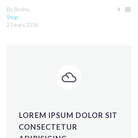


By Bechic
Shop
21 mars 2016


LOREM IPSUM DOLOR SIT
CONSECTETUR