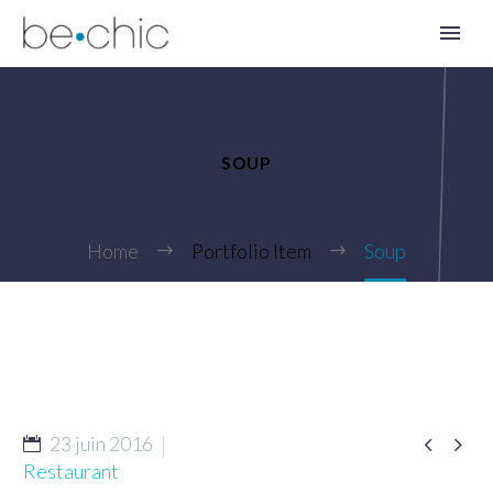
SOUP
Home
Portfolio Item
Soup
FR


23 juin 2016
Restaurant