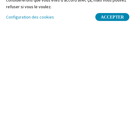
considérerons que vous êtes d’accord avec ça, mais vous pouvez
refuser si vous le voulez.
Configuration des cookies
ACCEPTER