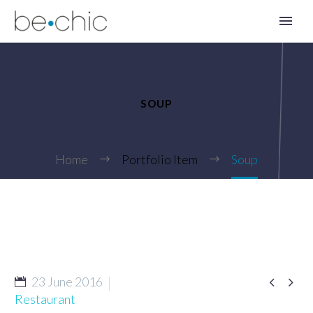
SOUP
Home
Portfolio Item
Soup
EN


23 June 2016
Restaurant