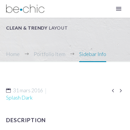
CLEAN & TRENDY
LAYOUT
Home
Portfolio Item
Sidebar Info


31 mars 2016
FR
Splash Dark
DESCRIPTION