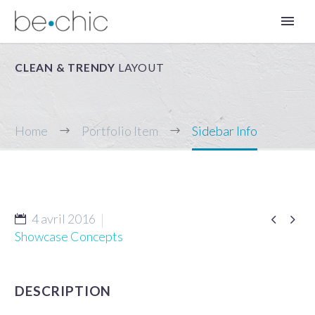
CLEAN & TRENDY
LAYOUT
Home
Portfolio Item
Sidebar Info


4 avril 2016
FR
Showcase Concepts
DESCRIPTION