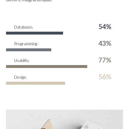
54%
Databases
43%
Programming
77%
Usability
56%
Design