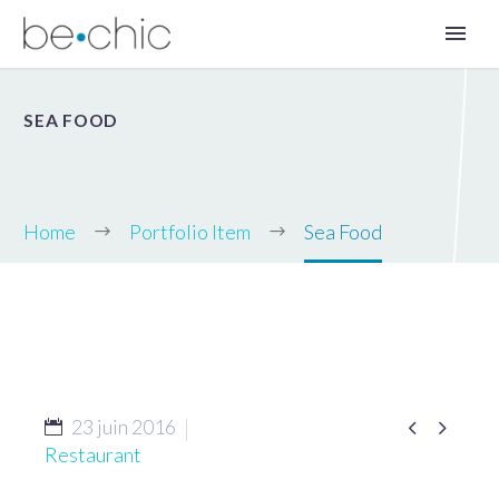
SEA FOOD
Home
Portfolio Item
Sea Food
FR


23 juin 2016
Restaurant