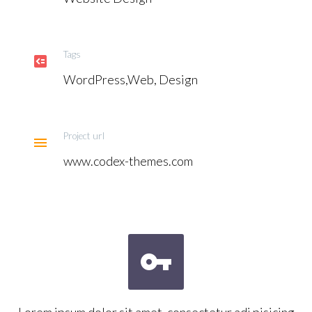
Tags

WordPress,Web, Design
Project url

www.codex-themes.com


Lorem ipsum dolor sit amet, consectetur adi pisicing