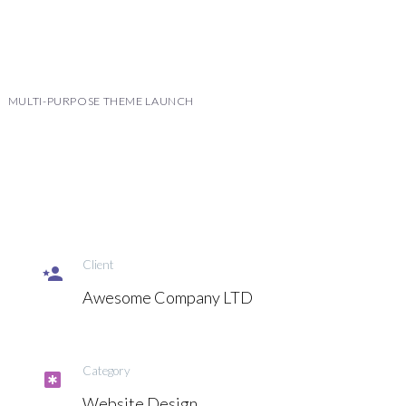
MULTI-PURPOSE THEME LAUNCH
Client

Awesome Company LTD
Category

Website Design