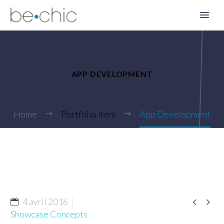
APP DEVELOPMENT
Home
Portfolio Item
App Development
FR


4 avril 2016
Showcase Concepts