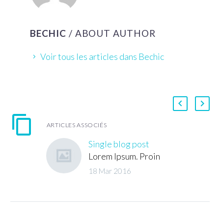
BECHIC
/ ABOUT AUTHOR
Voir tous les articles dans Bechic
ARTICLES ASSOCIÉS
Single blog post
Lorem Ipsum. Proin
gravida nibh vel velit
18 Mar 2016
auctor aliquet. Aenean
sollicitudin, lorem quis
bibendum auctor, nisi
elit consequat ipsum,