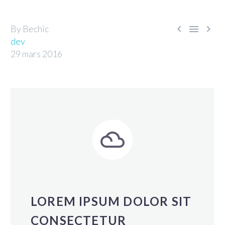



By Bechic
dev
29 mars 2016


LOREM IPSUM DOLOR SIT
CONSECTETUR