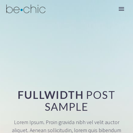
FULLWIDTH
POST
FR
SAMPLE
Lorem Ipsum. Proin gravida nibh vel velit auctor
aliquet. Aenean sollicitudin, lorem quis bibendum